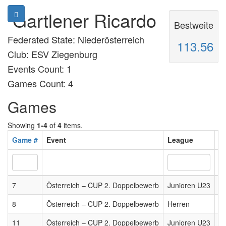
Gartlener Ricardo
Bestweite
Federated State: Niederösterreich
113.56
Club: ESV Ziegenburg
Events Count: 1
Games Count: 4
Games
Showing
1-4
of
4
items.
Game #
Event
League
G
7
Österreich – CUP 2. Doppelbewerb
Junioren U23
2
8
Österreich – CUP 2. Doppelbewerb
Herren
2
11
Österreich – CUP 2. Doppelbewerb
Junioren U23
2