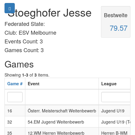
Stoeghofer Jesse
Bestweite
Federated State:
79.57
Club: ESV Melbourne
Events Count: 3
Games Count: 3
Games
Showing
1-3
of
3
items.
Game #
Event
League
16
Österr. Meisterschaft Weitenbewerb
Jugend U19
32
54.EM Jugend Weitenbewerb
Jugend U19 (Te
35
12.WM Herren Weitenbewerb
Herren B-WM