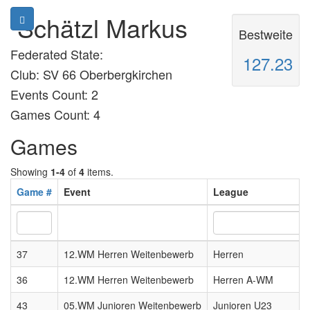
Schätzl Markus
Bestweite
Federated State:
127.23
Club: SV 66 Oberbergkirchen
Events Count: 2
Games Count: 4
Games
Showing
1-4
of
4
items.
Game #
Event
League
37
12.WM Herren Weitenbewerb
Herren
36
12.WM Herren Weitenbewerb
Herren A-WM
43
05.WM Junioren Weitenbewerb
Junioren U23