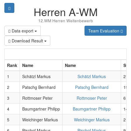
Herren A-WM
12.WM Herren Weitenbewerb
Data export
Team Evaluation
Download Result
Rank
Name
Name
Sta
1
Schätzl Markus
Schätzl Markus
21
2
Patschg Bernhard
Patschg Bernhard
19
3
Rottmoser Peter
Rottmoser Peter
6
4
Baumgartner Philipp
Baumgartner Philipp
14
5
Weichinger Markus
Weichinger Markus
2
6
Bischof Markus
Bischof Markus
9