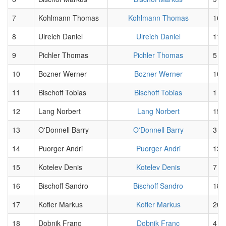
7
Kohlmann Thomas
Kohlmann Thomas
16
8
Ulreich Daniel
Ulreich Daniel
11
9
Pichler Thomas
Pichler Thomas
5
10
Bozner Werner
Bozner Werner
10
11
Bischoff Tobias
Bischoff Tobias
1
12
Lang Norbert
Lang Norbert
15
13
O'Donnell Barry
O'Donnell Barry
3
14
Puorger Andri
Puorger Andri
13
15
Kotelev Denis
Kotelev Denis
7
16
Bischoff Sandro
Bischoff Sandro
18
17
Kofler Markus
Kofler Markus
20
18
Dobnik Franc
Dobnik Franc
4