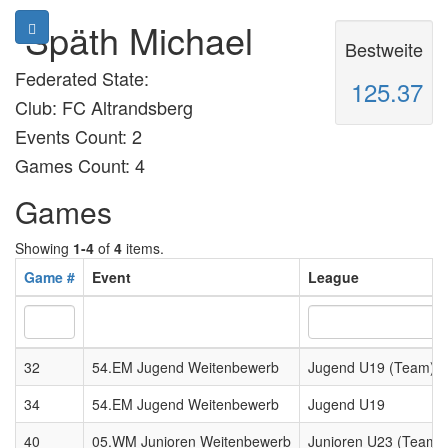
Späth Michael
Bestweite
Federated State:
125.37
Club: FC Altrandsberg
Events Count: 2
Games Count: 4
Games
Showing
1-4
of
4
items.
Game #
Event
League
32
54.EM Jugend Weitenbewerb
Jugend U19 (Team)
34
54.EM Jugend Weitenbewerb
Jugend U19
40
05.WM Junioren Weitenbewerb
Junioren U23 (Team)